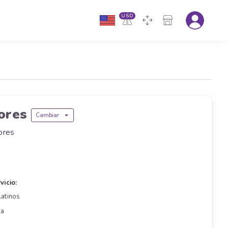
USD
dores
Cambiar
ores
vicio:
Latinos
ra