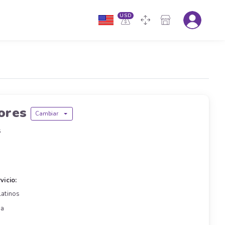
USD
dores
Cambiar
s
vicio:
Latinos
ra